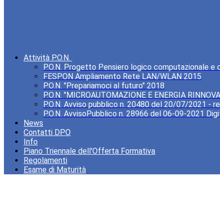
Attività P.O.N.
P.O.N. Progetto Pensiero logico computazionale e cre
FESPON Ampliamento Rete LAN/WLAN 2015
P.O.N. "Prepariamoci al futuro" 2018
P.O.N. "MICROAUTOMAZIONE E ENERGIA RINNOVA
P.O.N. Avviso pubblico n. 20480 del 20/07/2021 - rea
P.O.N. AvvisoPubblico n. 28966 del 06-09-2021 Digi
News
Contatti DPO
Info
Piano Triennale dell'Offerta Formativa
Regolamenti
Esame di Maturità