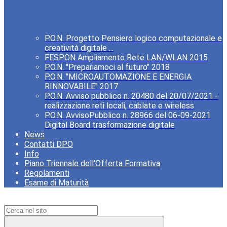
P.O.N. Progetto Pensiero logico computazionale e
creatività digitale ...
FESPON Ampliamento Rete LAN/WLAN 2015
P.O.N. "Prepariamoci al futuro" 2018
P.O.N. "MICROAUTOMAZIONE E ENERGIA
RINNOVABILE" 2017
P.O.N. Avviso pubblico n. 20480 del 20/07/2021 -
realizzazione reti locali, cablate e wireless
P.O.N. AvvisoPubblico n. 28966 del 06-09-2021
Digital Board trasformazione digitale
News
Contatti DPO
Info
Piano Triennale dell'Offerta Formativa
Regolamenti
Esame di Maturità
Campo di ricerca per le pagine del sito