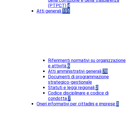
della corruzione e della trasparenza
(PTPCT)
4
Atti generali
191
Riferimenti normativi su organizzazione
e attività
6
Atti amministrativi generali
78
Documenti di programmazione
strategico-gestionale
Statuti e leggi regionali
2
Codice disciplinare e codice di
condotta
7
Oneri informativi per cittadini e imprese
3