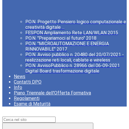
P.O.N. Progetto Pensiero logico computazionale e
creatività digitale ...
FESPON Ampliamento Rete LAN/WLAN 2015
P.O.N. "Prepariamoci al futuro" 2018
P.O.N. "MICROAUTOMAZIONE E ENERGIA
RINNOVABILE" 2017
P.O.N. Avviso pubblico n. 20480 del 20/07/2021 -
realizzazione reti locali, cablate e wireless
P.O.N. AvvisoPubblico n. 28966 del 06-09-2021
Digital Board trasformazione digitale
News
Contatti DPO
Info
Piano Triennale dell'Offerta Formativa
Regolamenti
Esame di Maturità
Campo di ricerca per le pagine del sito