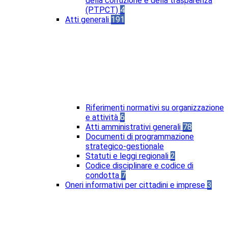
della corruzione e della trasparenza
(PTPCT)
4
Atti generali
191
Riferimenti normativi su organizzazione
e attività
6
Atti amministrativi generali
78
Documenti di programmazione
strategico-gestionale
Statuti e leggi regionali
2
Codice disciplinare e codice di
condotta
7
Oneri informativi per cittadini e imprese
3