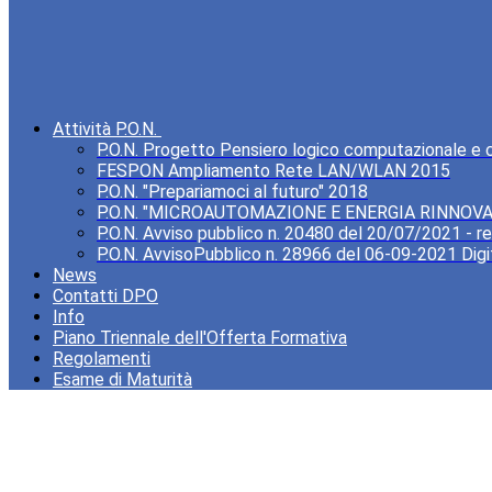
Attività P.O.N.
P.O.N. Progetto Pensiero logico computazionale e cre
FESPON Ampliamento Rete LAN/WLAN 2015
P.O.N. "Prepariamoci al futuro" 2018
P.O.N. "MICROAUTOMAZIONE E ENERGIA RINNOVA
P.O.N. Avviso pubblico n. 20480 del 20/07/2021 - rea
P.O.N. AvvisoPubblico n. 28966 del 06-09-2021 Digi
News
Contatti DPO
Info
Piano Triennale dell'Offerta Formativa
Regolamenti
Esame di Maturità