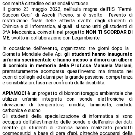
con realtà cittadine ed aziendali virtuose.
Il giorno 23 maggio 2022, nell'aula magna dell'IIS “Fermi-
Sacconi-Ceci” di Ascoli Piceno, si è svolto l’evento di
restituzione finale delle attività svolte dagli studenti di
Chimica e di Informatica, ai quali si sono uniti gli studenti di
3^A Meccanica, coinvolti nel progetto
NON TI SCORDAR DI
ME
, svolto in collaborazione con Legambiente.
In occasione dell’evento, organizzato tre giorni dopo la
Giornata Mondiale delle Api,
gli studenti hanno inaugurato
un’arnia sperimentale e hanno messo a dimora un albero
di corniolo in memoria della Prof.ssa Manuela Mariani,
prematuramente scomparsa quest’inverno ma rimasta nei
cuori di colleghi ed alunni per la grande passione, competenza
e sensibilità profusa nei confronti della disabilità.
APIAMOCI
è un progetto di biomonitoraggio ambientale che
utilizza un'arnia integrata con sonde elettroniche di
rilevazione di temperatura, umidità, luminosità, anidride
carbonica e suono.
Gli studenti della specializzazione di informatica si sono
occupati dell'allestimento delle sonde e dell'analisi dei dati,
mentre gli studenti di Chimica hanno realizzato prodotti
cosmeceutici a base di cera d'api, oltreché occuparsi della