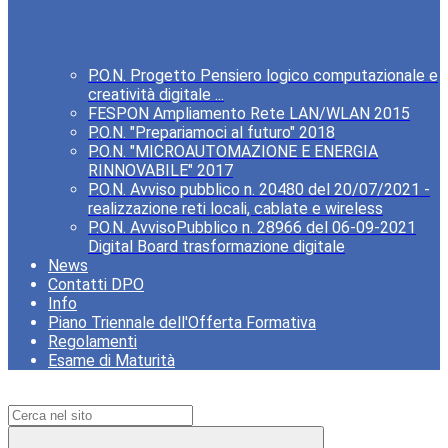
P.O.N. Progetto Pensiero logico computazionale e
creatività digitale ...
FESPON Ampliamento Rete LAN/WLAN 2015
P.O.N. "Prepariamoci al futuro" 2018
P.O.N. "MICROAUTOMAZIONE E ENERGIA
RINNOVABILE" 2017
P.O.N. Avviso pubblico n. 20480 del 20/07/2021 -
realizzazione reti locali, cablate e wireless
P.O.N. AvvisoPubblico n. 28966 del 06-09-2021
Digital Board trasformazione digitale
News
Contatti DPO
Info
Piano Triennale dell'Offerta Formativa
Regolamenti
Esame di Maturità
Campo di ricerca per le pagine del sito