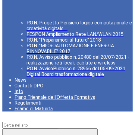
P.O.N. Progetto Pensiero logico computazionale e
creatività digitale ...
FESPON Ampliamento Rete LAN/WLAN 2015
P.O.N. "Prepariamoci al futuro" 2018
P.O.N. "MICROAUTOMAZIONE E ENERGIA
RINNOVABILE" 2017
P.O.N. Avviso pubblico n. 20480 del 20/07/2021 -
realizzazione reti locali, cablate e wireless
P.O.N. AvvisoPubblico n. 28966 del 06-09-2021
Digital Board trasformazione digitale
News
Contatti DPO
Info
Piano Triennale dell'Offerta Formativa
Regolamenti
Esame di Maturità
Campo di ricerca per le pagine del sito