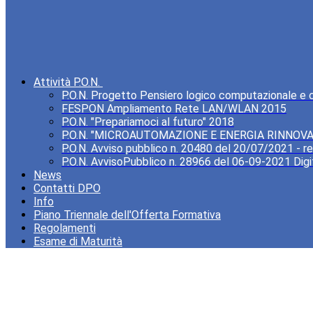
Attività P.O.N.
P.O.N. Progetto Pensiero logico computazionale e cre
FESPON Ampliamento Rete LAN/WLAN 2015
P.O.N. "Prepariamoci al futuro" 2018
P.O.N. "MICROAUTOMAZIONE E ENERGIA RINNOVA
P.O.N. Avviso pubblico n. 20480 del 20/07/2021 - rea
P.O.N. AvvisoPubblico n. 28966 del 06-09-2021 Digi
News
Contatti DPO
Info
Piano Triennale dell'Offerta Formativa
Regolamenti
Esame di Maturità