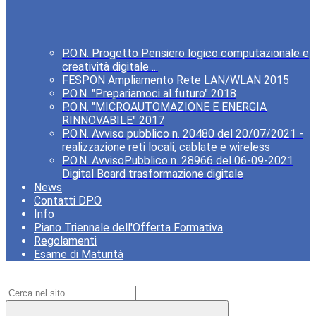
P.O.N. Progetto Pensiero logico computazionale e
creatività digitale ...
FESPON Ampliamento Rete LAN/WLAN 2015
P.O.N. "Prepariamoci al futuro" 2018
P.O.N. "MICROAUTOMAZIONE E ENERGIA
RINNOVABILE" 2017
P.O.N. Avviso pubblico n. 20480 del 20/07/2021 -
realizzazione reti locali, cablate e wireless
P.O.N. AvvisoPubblico n. 28966 del 06-09-2021
Digital Board trasformazione digitale
News
Contatti DPO
Info
Piano Triennale dell'Offerta Formativa
Regolamenti
Esame di Maturità
Campo di ricerca per le pagine del sito