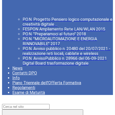
P.O.N. Progetto Pensiero logico computazionale e
creatività digitale ...
FESPON Ampliamento Rete LAN/WLAN 2015
P.O.N. "Prepariamoci al futuro" 2018
P.O.N. "MICROAUTOMAZIONE E ENERGIA
RINNOVABILE" 2017
P.O.N. Avviso pubblico n. 20480 del 20/07/2021 -
realizzazione reti locali, cablate e wireless
P.O.N. AvvisoPubblico n. 28966 del 06-09-2021
Digital Board trasformazione digitale
News
Contatti DPO
Info
Piano Triennale dell'Offerta Formativa
Regolamenti
Esame di Maturità
Campo di ricerca per le pagine del sito