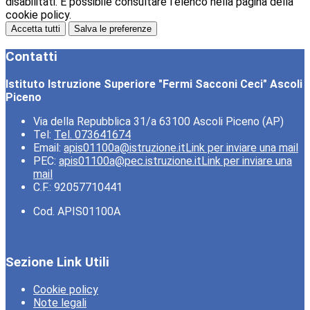
disabilitati. È possibile consultare l'elenco nella pagina della
cookie policy.
Accetta tutti
Salva le preferenze
Contatti
Istituto Istruzione Superiore "Fermi Sacconi Ceci" Ascoli
Piceno
Via della Repubblica 31/a 63100 Ascoli Piceno (AP)
Tel:
Tel. 073641674
Email:
apis01100a@istruzione.it
Link per inviare una mail
PEC:
apis01100a@pec.istruzione.it
Link per inviare una
mail
C.F.: 92057710441
Cod. APIS01100A
Sezione Link Utili
Cookie policy
Note legali