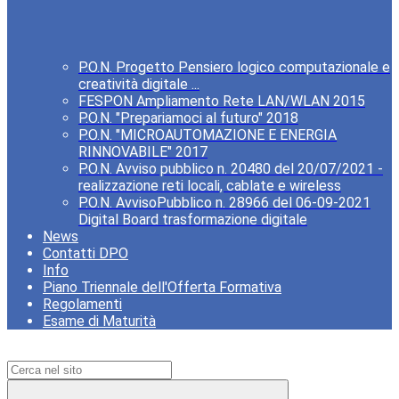
P.O.N. Progetto Pensiero logico computazionale e
creatività digitale ...
FESPON Ampliamento Rete LAN/WLAN 2015
P.O.N. "Prepariamoci al futuro" 2018
P.O.N. "MICROAUTOMAZIONE E ENERGIA
RINNOVABILE" 2017
P.O.N. Avviso pubblico n. 20480 del 20/07/2021 -
realizzazione reti locali, cablate e wireless
P.O.N. AvvisoPubblico n. 28966 del 06-09-2021
Digital Board trasformazione digitale
News
Contatti DPO
Info
Piano Triennale dell'Offerta Formativa
Regolamenti
Esame di Maturità
Campo di ricerca per le pagine del sito