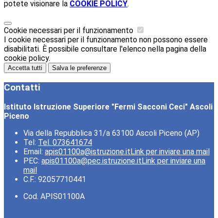
potete visionare la
COOKIE POLICY
.
Cookie necessari per il funzionamento
I cookie necessari per il funzionamento non possono essere
disabilitati. È possibile consultare l'elenco nella pagina della
cookie policy.
Accetta tutti
Salva le preferenze
Contatti
Istituto Istruzione Superiore "Fermi Sacconi Ceci" Ascoli
Piceno
Via della Repubblica 31/a 63100 Ascoli Piceno (AP)
Tel:
Tel. 073641674
Email:
apis01100a@istruzione.it
Link per inviare una mail
PEC:
apis01100a@pec.istruzione.it
Link per inviare una
mail
C.F.: 92057710441
Cod. APIS01100A