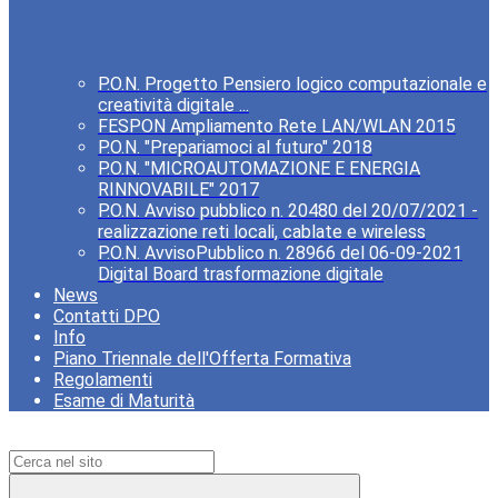
P.O.N. Progetto Pensiero logico computazionale e
creatività digitale ...
FESPON Ampliamento Rete LAN/WLAN 2015
P.O.N. "Prepariamoci al futuro" 2018
P.O.N. "MICROAUTOMAZIONE E ENERGIA
RINNOVABILE" 2017
P.O.N. Avviso pubblico n. 20480 del 20/07/2021 -
realizzazione reti locali, cablate e wireless
P.O.N. AvvisoPubblico n. 28966 del 06-09-2021
Digital Board trasformazione digitale
News
Contatti DPO
Info
Piano Triennale dell'Offerta Formativa
Regolamenti
Esame di Maturità
Campo di ricerca per le pagine del sito