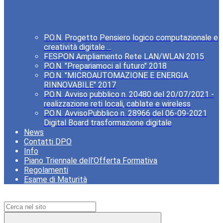
P.O.N. Progetto Pensiero logico computazionale e
creatività digitale ...
FESPON Ampliamento Rete LAN/WLAN 2015
P.O.N. "Prepariamoci al futuro" 2018
P.O.N. "MICROAUTOMAZIONE E ENERGIA
RINNOVABILE" 2017
P.O.N. Avviso pubblico n. 20480 del 20/07/2021 -
realizzazione reti locali, cablate e wireless
P.O.N. AvvisoPubblico n. 28966 del 06-09-2021
Digital Board trasformazione digitale
News
Contatti DPO
Info
Piano Triennale dell'Offerta Formativa
Regolamenti
Esame di Maturità
Campo di ricerca per le pagine del sito