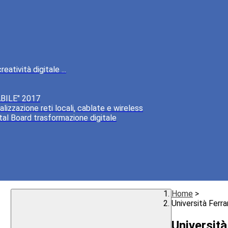
atività digitale ...
BILE" 2017
lizzazione reti locali, cablate e wireless
tal Board trasformazione digitale
Home
>
Università Ferr
Universit