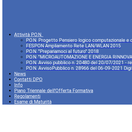
Attività P.O.N.
P.O.N. Progetto Pensiero logico computazionale e cre
FESPON Ampliamento Rete LAN/WLAN 2015
P.O.N. "Prepariamoci al futuro" 2018
P.O.N. "MICROAUTOMAZIONE E ENERGIA RINNOVA
P.O.N. Avviso pubblico n. 20480 del 20/07/2021 - rea
P.O.N. AvvisoPubblico n. 28966 del 06-09-2021 Digi
News
Contatti DPO
Info
Piano Triennale dell'Offerta Formativa
Regolamenti
Esame di Maturità