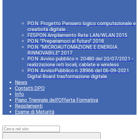
P.O.N. Progetto Pensiero logico computazionale e
creatività digitale ...
FESPON Ampliamento Rete LAN/WLAN 2015
P.O.N. "Prepariamoci al futuro" 2018
P.O.N. "MICROAUTOMAZIONE E ENERGIA
RINNOVABILE" 2017
P.O.N. Avviso pubblico n. 20480 del 20/07/2021 -
realizzazione reti locali, cablate e wireless
P.O.N. AvvisoPubblico n. 28966 del 06-09-2021
Digital Board trasformazione digitale
News
Contatti DPO
Info
Piano Triennale dell'Offerta Formativa
Regolamenti
Esame di Maturità
Campo di ricerca per le pagine del sito