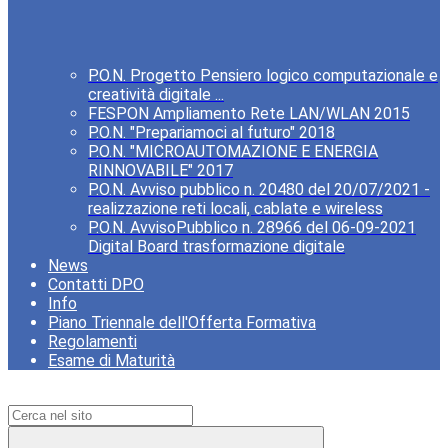
P.O.N. Progetto Pensiero logico computazionale e
creatività digitale ...
FESPON Ampliamento Rete LAN/WLAN 2015
P.O.N. "Prepariamoci al futuro" 2018
P.O.N. "MICROAUTOMAZIONE E ENERGIA
RINNOVABILE" 2017
P.O.N. Avviso pubblico n. 20480 del 20/07/2021 -
realizzazione reti locali, cablate e wireless
P.O.N. AvvisoPubblico n. 28966 del 06-09-2021
Digital Board trasformazione digitale
News
Contatti DPO
Info
Piano Triennale dell'Offerta Formativa
Regolamenti
Esame di Maturità
Campo di ricerca per le pagine del sito