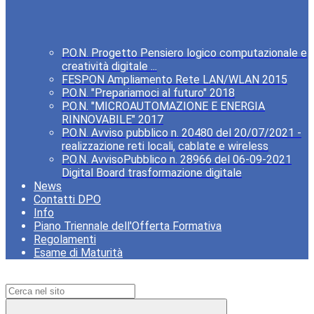
P.O.N. Progetto Pensiero logico computazionale e
creatività digitale ...
FESPON Ampliamento Rete LAN/WLAN 2015
P.O.N. "Prepariamoci al futuro" 2018
P.O.N. "MICROAUTOMAZIONE E ENERGIA
RINNOVABILE" 2017
P.O.N. Avviso pubblico n. 20480 del 20/07/2021 -
realizzazione reti locali, cablate e wireless
P.O.N. AvvisoPubblico n. 28966 del 06-09-2021
Digital Board trasformazione digitale
News
Contatti DPO
Info
Piano Triennale dell'Offerta Formativa
Regolamenti
Esame di Maturità
Campo di ricerca per le pagine del sito