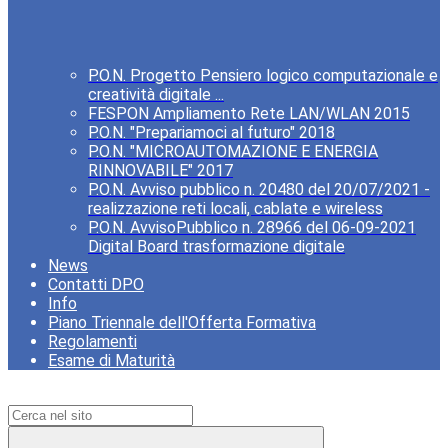
P.O.N. Progetto Pensiero logico computazionale e
creatività digitale ...
FESPON Ampliamento Rete LAN/WLAN 2015
P.O.N. "Prepariamoci al futuro" 2018
P.O.N. "MICROAUTOMAZIONE E ENERGIA
RINNOVABILE" 2017
P.O.N. Avviso pubblico n. 20480 del 20/07/2021 -
realizzazione reti locali, cablate e wireless
P.O.N. AvvisoPubblico n. 28966 del 06-09-2021
Digital Board trasformazione digitale
News
Contatti DPO
Info
Piano Triennale dell'Offerta Formativa
Regolamenti
Esame di Maturità
Campo di ricerca per le pagine del sito