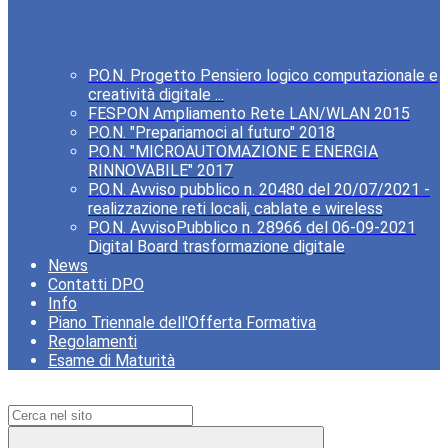
P.O.N. Progetto Pensiero logico computazionale e
creatività digitale ...
FESPON Ampliamento Rete LAN/WLAN 2015
P.O.N. "Prepariamoci al futuro" 2018
P.O.N. "MICROAUTOMAZIONE E ENERGIA
RINNOVABILE" 2017
P.O.N. Avviso pubblico n. 20480 del 20/07/2021 -
realizzazione reti locali, cablate e wireless
P.O.N. AvvisoPubblico n. 28966 del 06-09-2021
Digital Board trasformazione digitale
News
Contatti DPO
Info
Piano Triennale dell'Offerta Formativa
Regolamenti
Esame di Maturità
Campo di ricerca per le pagine del sito