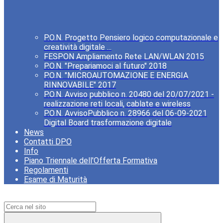
P.O.N. Progetto Pensiero logico computazionale e
creatività digitale ...
FESPON Ampliamento Rete LAN/WLAN 2015
P.O.N. "Prepariamoci al futuro" 2018
P.O.N. "MICROAUTOMAZIONE E ENERGIA
RINNOVABILE" 2017
P.O.N. Avviso pubblico n. 20480 del 20/07/2021 -
realizzazione reti locali, cablate e wireless
P.O.N. AvvisoPubblico n. 28966 del 06-09-2021
Digital Board trasformazione digitale
News
Contatti DPO
Info
Piano Triennale dell'Offerta Formativa
Regolamenti
Esame di Maturità
Campo di ricerca per le pagine del sito