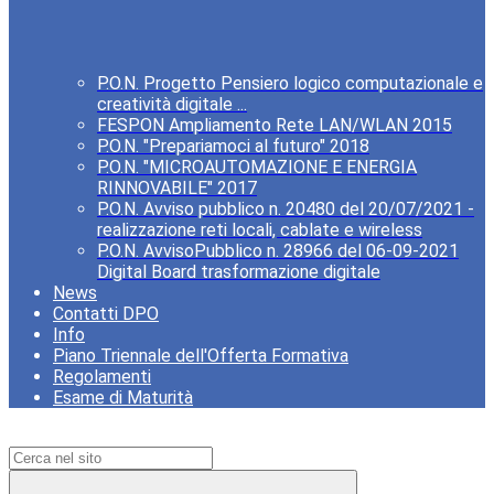
P.O.N. Progetto Pensiero logico computazionale e
creatività digitale ...
FESPON Ampliamento Rete LAN/WLAN 2015
P.O.N. "Prepariamoci al futuro" 2018
P.O.N. "MICROAUTOMAZIONE E ENERGIA
RINNOVABILE" 2017
P.O.N. Avviso pubblico n. 20480 del 20/07/2021 -
realizzazione reti locali, cablate e wireless
P.O.N. AvvisoPubblico n. 28966 del 06-09-2021
Digital Board trasformazione digitale
News
Contatti DPO
Info
Piano Triennale dell'Offerta Formativa
Regolamenti
Esame di Maturità
Campo di ricerca per le pagine del sito