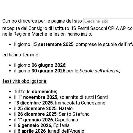
Campo di ricerca per le pagine del sito
recepita dal Consiglio di Istituto IIS Fermi Sacconi CPIA AP c
nella Regione Marche le lezioni hanno inizio:
il giorno
15 settembre 2025
, comprese le scuole dell’inf
ed hanno termine:
il giorno
06 giugno
2026
;
il giorno
30 giugno 2026
per le
Scuole dell’infanzia;
festività obbligatorie:
tutte le
domeniche
;
il
1° novembre
2025
, solennità di tutti i Santi
l'
8 dicembre 2025
, Immacolata Concezione
il
25 dicembre 2025
, Natale
il
26 dicembre 2025
, Santo Stefano
il
1° gennaio 2026
, Capodanno
il
6 gennaio 2026
, Epifania
il
6 aprile 2026
, lunedì dell’Angelo