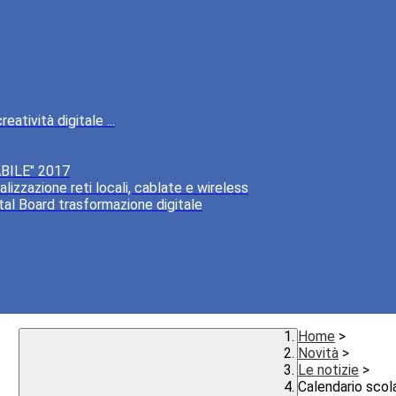
atività digitale ...
BILE" 2017
lizzazione reti locali, cablate e wireless
tal Board trasformazione digitale
Home
>
Novità
>
Le notizie
>
Calendario scol