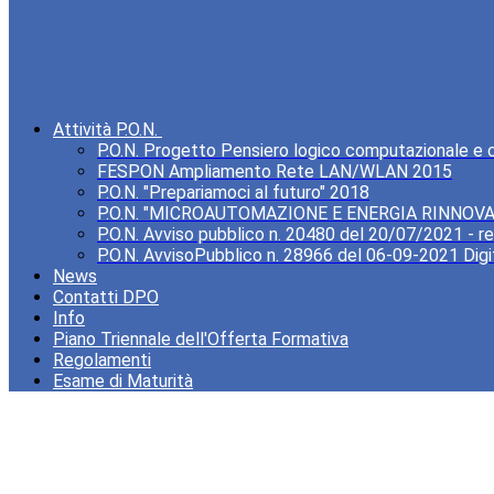
Attività P.O.N.
P.O.N. Progetto Pensiero logico computazionale e cre
FESPON Ampliamento Rete LAN/WLAN 2015
P.O.N. "Prepariamoci al futuro" 2018
P.O.N. "MICROAUTOMAZIONE E ENERGIA RINNOVA
P.O.N. Avviso pubblico n. 20480 del 20/07/2021 - rea
P.O.N. AvvisoPubblico n. 28966 del 06-09-2021 Digi
News
Contatti DPO
Info
Piano Triennale dell'Offerta Formativa
Regolamenti
Esame di Maturità