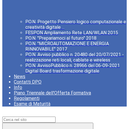
P.O.N. Progetto Pensiero logico computazionale e
creatività digitale ...
FESPON Ampliamento Rete LAN/WLAN 2015
P.O.N. "Prepariamoci al futuro" 2018
P.O.N. "MICROAUTOMAZIONE E ENERGIA
RINNOVABILE" 2017
P.O.N. Avviso pubblico n. 20480 del 20/07/2021 -
realizzazione reti locali, cablate e wireless
P.O.N. AvvisoPubblico n. 28966 del 06-09-2021
Digital Board trasformazione digitale
News
Contatti DPO
Info
Piano Triennale dell'Offerta Formativa
Regolamenti
Esame di Maturità
Campo di ricerca per le pagine del sito