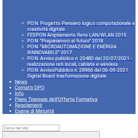
P.O.N. Progetto Pensiero logico computazionale e
creatività digitale ...
FESPON Ampliamento Rete LAN/WLAN 2015
P.O.N. "Prepariamoci al futuro" 2018
P.O.N. "MICROAUTOMAZIONE E ENERGIA
RINNOVABILE" 2017
P.O.N. Avviso pubblico n. 20480 del 20/07/2021 -
realizzazione reti locali, cablate e wireless
P.O.N. AvvisoPubblico n. 28966 del 06-09-2021
Digital Board trasformazione digitale
News
Contatti DPO
Info
Piano Triennale dell'Offerta Formativa
Regolamenti
Esame di Maturità
Campo di ricerca per le pagine del sito