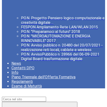
P.O.N. Progetto Pensiero logico computazionale e
creatività digitale ...
FESPON Ampliamento Rete LAN/WLAN 2015
P.O.N. "Prepariamoci al futuro" 2018
P.O.N. "MICROAUTOMAZIONE E ENERGIA
RINNOVABILE" 2017
P.O.N. Avviso pubblico n. 20480 del 20/07/2021 -
realizzazione reti locali, cablate e wireless
P.O.N. AvvisoPubblico n. 28966 del 06-09-2021
Digital Board trasformazione digitale
News
Contatti DPO
Info
Piano Triennale dell'Offerta Formativa
Regolamenti
Esame di Maturità
Campo di ricerca per le pagine del sito