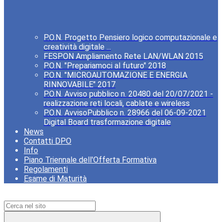
P.O.N. Progetto Pensiero logico computazionale e
creatività digitale ...
FESPON Ampliamento Rete LAN/WLAN 2015
P.O.N. "Prepariamoci al futuro" 2018
P.O.N. "MICROAUTOMAZIONE E ENERGIA
RINNOVABILE" 2017
P.O.N. Avviso pubblico n. 20480 del 20/07/2021 -
realizzazione reti locali, cablate e wireless
P.O.N. AvvisoPubblico n. 28966 del 06-09-2021
Digital Board trasformazione digitale
News
Contatti DPO
Info
Piano Triennale dell'Offerta Formativa
Regolamenti
Esame di Maturità
Campo di ricerca per le pagine del sito