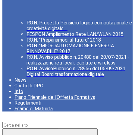
P.O.N. Progetto Pensiero logico computazionale e
creatività digitale ...
FESPON Ampliamento Rete LAN/WLAN 2015
P.O.N. "Prepariamoci al futuro" 2018
P.O.N. "MICROAUTOMAZIONE E ENERGIA
RINNOVABILE" 2017
P.O.N. Avviso pubblico n. 20480 del 20/07/2021 -
realizzazione reti locali, cablate e wireless
P.O.N. AvvisoPubblico n. 28966 del 06-09-2021
Digital Board trasformazione digitale
News
Contatti DPO
Info
Piano Triennale dell'Offerta Formativa
Regolamenti
Esame di Maturità
Campo di ricerca per le pagine del sito