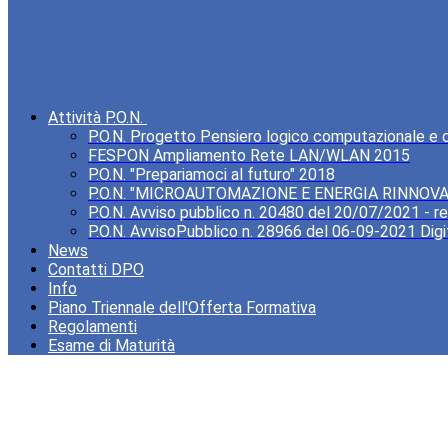
Attività P.O.N.
P.O.N. Progetto Pensiero logico computazionale e cre
FESPON Ampliamento Rete LAN/WLAN 2015
P.O.N. "Prepariamoci al futuro" 2018
P.O.N. "MICROAUTOMAZIONE E ENERGIA RINNOVA
P.O.N. Avviso pubblico n. 20480 del 20/07/2021 - rea
P.O.N. AvvisoPubblico n. 28966 del 06-09-2021 Digi
News
Contatti DPO
Info
Piano Triennale dell'Offerta Formativa
Regolamenti
Esame di Maturità