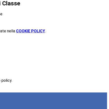
i Classe
se
rate nella
COOKIE POLICY
.
 policy.