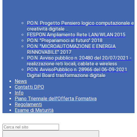
P.O.N. Progetto Pensiero logico computazionale e
creatività digitale ...
FESPON Ampliamento Rete LAN/WLAN 2015
P.O.N. "Prepariamoci al futuro" 2018
P.O.N. "MICROAUTOMAZIONE E ENERGIA
RINNOVABILE" 2017
P.O.N. Avviso pubblico n. 20480 del 20/07/2021 -
realizzazione reti locali, cablate e wireless
P.O.N. AvvisoPubblico n. 28966 del 06-09-2021
Digital Board trasformazione digitale
News
Contatti DPO
Info
Piano Triennale dell'Offerta Formativa
Regolamenti
Esame di Maturità
Campo di ricerca per le pagine del sito