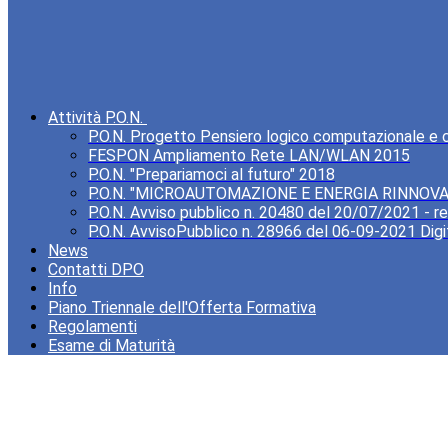
Attività P.O.N.
P.O.N. Progetto Pensiero logico computazionale e cre
FESPON Ampliamento Rete LAN/WLAN 2015
P.O.N. "Prepariamoci al futuro" 2018
P.O.N. "MICROAUTOMAZIONE E ENERGIA RINNOVA
P.O.N. Avviso pubblico n. 20480 del 20/07/2021 - rea
P.O.N. AvvisoPubblico n. 28966 del 06-09-2021 Digi
News
Contatti DPO
Info
Piano Triennale dell'Offerta Formativa
Regolamenti
Esame di Maturità