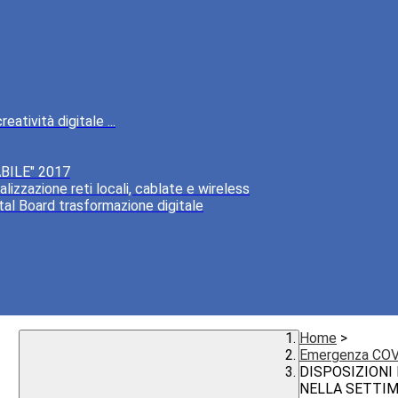
atività digitale ...
BILE" 2017
lizzazione reti locali, cablate e wireless
tal Board trasformazione digitale
Home
>
Emergenza COV
DISPOSIZIONI
NELLA SETTIMA