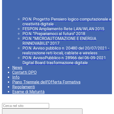
P.O.N. Progetto Pensiero logico computazionale e
creatività digitale ...
FESPON Ampliamento Rete LAN/WLAN 2015
P.O.N. "Prepariamoci al futuro" 2018
P.O.N. "MICROAUTOMAZIONE E ENERGIA
RINNOVABILE" 2017
P.O.N. Avviso pubblico n. 20480 del 20/07/2021 -
realizzazione reti locali, cablate e wireless
P.O.N. AvvisoPubblico n. 28966 del 06-09-2021
Digital Board trasformazione digitale
News
Contatti DPO
Info
Piano Triennale dell'Offerta Formativa
Regolamenti
Esame di Maturità
Campo di ricerca per le pagine del sito