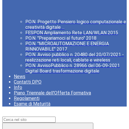
P.O.N. Progetto Pensiero logico computazionale e
creatività digitale ...
FESPON Ampliamento Rete LAN/WLAN 2015
P.O.N. "Prepariamoci al futuro" 2018
P.O.N. "MICROAUTOMAZIONE E ENERGIA
RINNOVABILE" 2017
P.O.N. Avviso pubblico n. 20480 del 20/07/2021 -
realizzazione reti locali, cablate e wireless
P.O.N. AvvisoPubblico n. 28966 del 06-09-2021
Digital Board trasformazione digitale
News
Contatti DPO
Info
Piano Triennale dell'Offerta Formativa
Regolamenti
Esame di Maturità
Campo di ricerca per le pagine del sito