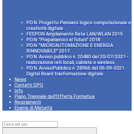
P.O.N. Progetto Pensiero logico computazionale e
creatività digitale ...
FESPON Ampliamento Rete LAN/WLAN 2015
P.O.N. "Prepariamoci al futuro" 2018
P.O.N. "MICROAUTOMAZIONE E ENERGIA
RINNOVABILE" 2017
P.O.N. Avviso pubblico n. 20480 del 20/07/2021 -
realizzazione reti locali, cablate e wireless
P.O.N. AvvisoPubblico n. 28966 del 06-09-2021
Digital Board trasformazione digitale
News
Contatti DPO
Info
Piano Triennale dell'Offerta Formativa
Regolamenti
Esame di Maturità
Campo di ricerca per le pagine del sito