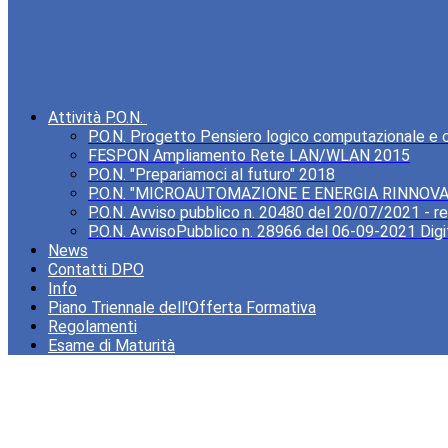
Attività P.O.N.
P.O.N. Progetto Pensiero logico computazionale e cre
FESPON Ampliamento Rete LAN/WLAN 2015
P.O.N. "Prepariamoci al futuro" 2018
P.O.N. "MICROAUTOMAZIONE E ENERGIA RINNOVA
P.O.N. Avviso pubblico n. 20480 del 20/07/2021 - rea
P.O.N. AvvisoPubblico n. 28966 del 06-09-2021 Digi
News
Contatti DPO
Info
Piano Triennale dell'Offerta Formativa
Regolamenti
Esame di Maturità