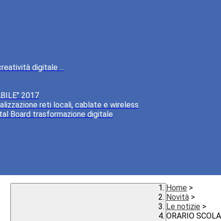
atività digitale ...
BILE" 2017
lizzazione reti locali, cablate e wireless
tal Board trasformazione digitale
Home
>
Novità
>
Le notizie
>
ORARIO SCOLA