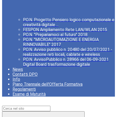
P.O.N. Progetto Pensiero logico computazionale e
creatività digitale ...
FESPON Ampliamento Rete LAN/WLAN 2015
P.O.N. "Prepariamoci al futuro" 2018
P.O.N. "MICROAUTOMAZIONE E ENERGIA
RINNOVABILE" 2017
P.O.N. Avviso pubblico n. 20480 del 20/07/2021 -
realizzazione reti locali, cablate e wireless
P.O.N. AvvisoPubblico n. 28966 del 06-09-2021
Digital Board trasformazione digitale
News
Contatti DPO
Info
Piano Triennale dell'Offerta Formativa
Regolamenti
Esame di Maturità
Campo di ricerca per le pagine del sito