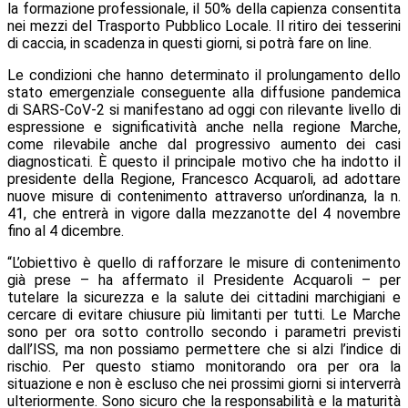
la formazione professionale, il 50% della capienza consentita
nei mezzi del Trasporto Pubblico Locale. Il ritiro dei tesserini
di caccia, in scadenza in questi giorni, si potrà fare on line.
Le condizioni che hanno determinato il prolungamento dello
stato emergenziale conseguente alla diffusione pandemica
di SARS-CoV-2 si manifestano ad oggi con rilevante livello di
espressione e significatività anche nella regione Marche,
come rilevabile anche dal progressivo aumento dei casi
diagnosticati. È questo il principale motivo che ha indotto il
presidente della Regione, Francesco Acquaroli, ad adottare
nuove misure di contenimento attraverso un’ordinanza, la n.
41, che entrerà in vigore dalla mezzanotte del 4 novembre
fino al 4 dicembre.
“L’obiettivo è quello di rafforzare le misure di contenimento
già prese – ha affermato il Presidente Acquaroli – per
tutelare la sicurezza e la salute dei cittadini marchigiani e
cercare di evitare chiusure più limitanti per tutti. Le Marche
sono per ora sotto controllo secondo i parametri previsti
dall’ISS, ma non possiamo permettere che si alzi l’indice di
rischio. Per questo stiamo monitorando ora per ora la
situazione e non è escluso che nei prossimi giorni si interverrà
ulteriormente. Sono sicuro che la responsabilità e la maturità