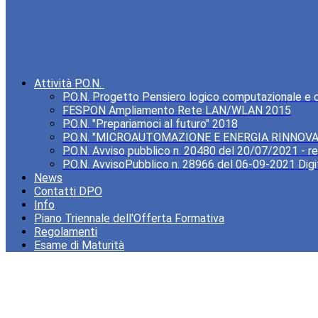
Attività P.O.N.
P.O.N. Progetto Pensiero logico computazionale e cre
FESPON Ampliamento Rete LAN/WLAN 2015
P.O.N. "Prepariamoci al futuro" 2018
P.O.N. "MICROAUTOMAZIONE E ENERGIA RINNOVA
P.O.N. Avviso pubblico n. 20480 del 20/07/2021 - rea
P.O.N. AvvisoPubblico n. 28966 del 06-09-2021 Digi
News
Contatti DPO
Info
Piano Triennale dell'Offerta Formativa
Regolamenti
Esame di Maturità