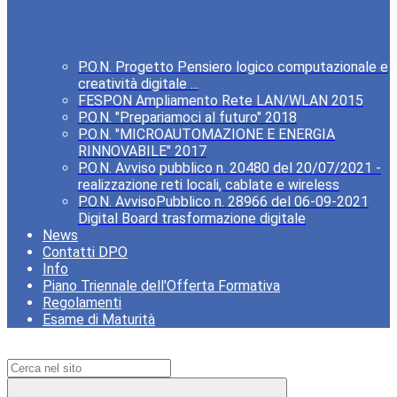
P.O.N. Progetto Pensiero logico computazionale e
creatività digitale ...
FESPON Ampliamento Rete LAN/WLAN 2015
P.O.N. "Prepariamoci al futuro" 2018
P.O.N. "MICROAUTOMAZIONE E ENERGIA
RINNOVABILE" 2017
P.O.N. Avviso pubblico n. 20480 del 20/07/2021 -
realizzazione reti locali, cablate e wireless
P.O.N. AvvisoPubblico n. 28966 del 06-09-2021
Digital Board trasformazione digitale
News
Contatti DPO
Info
Piano Triennale dell'Offerta Formativa
Regolamenti
Esame di Maturità
Campo di ricerca per le pagine del sito