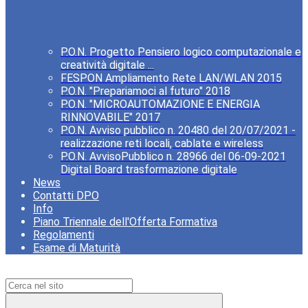
P.O.N. Progetto Pensiero logico computazionale e
creatività digitale ...
FESPON Ampliamento Rete LAN/WLAN 2015
P.O.N. "Prepariamoci al futuro" 2018
P.O.N. "MICROAUTOMAZIONE E ENERGIA
RINNOVABILE" 2017
P.O.N. Avviso pubblico n. 20480 del 20/07/2021 -
realizzazione reti locali, cablate e wireless
P.O.N. AvvisoPubblico n. 28966 del 06-09-2021
Digital Board trasformazione digitale
News
Contatti DPO
Info
Piano Triennale dell'Offerta Formativa
Regolamenti
Esame di Maturità
Campo di ricerca per le pagine del sito