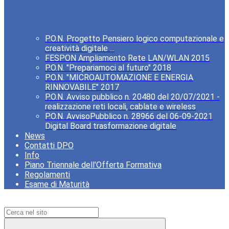
P.O.N. Progetto Pensiero logico computazionale e
creatività digitale ...
FESPON Ampliamento Rete LAN/WLAN 2015
P.O.N. "Prepariamoci al futuro" 2018
P.O.N. "MICROAUTOMAZIONE E ENERGIA
RINNOVABILE" 2017
P.O.N. Avviso pubblico n. 20480 del 20/07/2021 -
realizzazione reti locali, cablate e wireless
P.O.N. AvvisoPubblico n. 28966 del 06-09-2021
Digital Board trasformazione digitale
News
Contatti DPO
Info
Piano Triennale dell'Offerta Formativa
Regolamenti
Esame di Maturità
Campo di ricerca per le pagine del sito