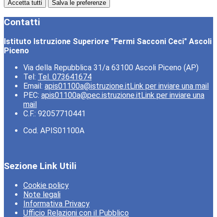
Accetta tutti
Salva le preferenze
Contatti
Istituto Istruzione Superiore "Fermi Sacconi Ceci" Ascoli
Piceno
Via della Repubblica 31/a 63100 Ascoli Piceno (AP)
Tel:
Tel. 073641674
Email:
apis01100a@istruzione.it
Link per inviare una mail
PEC:
apis01100a@pec.istruzione.it
Link per inviare una
mail
C.F.: 92057710441
Cod. APIS01100A
Sezione Link Utili
Cookie policy
Note legali
Informativa Privacy
Ufficio Relazioni con il Pubblico