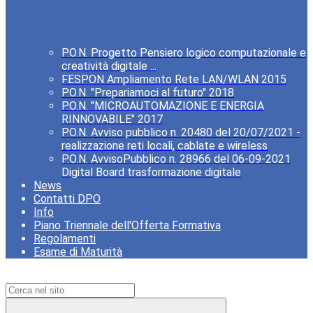
P.O.N. Progetto Pensiero logico computazionale e
creatività digitale ...
FESPON Ampliamento Rete LAN/WLAN 2015
P.O.N. "Prepariamoci al futuro" 2018
P.O.N. "MICROAUTOMAZIONE E ENERGIA
RINNOVABILE" 2017
P.O.N. Avviso pubblico n. 20480 del 20/07/2021 -
realizzazione reti locali, cablate e wireless
P.O.N. AvvisoPubblico n. 28966 del 06-09-2021
Digital Board trasformazione digitale
News
Contatti DPO
Info
Piano Triennale dell'Offerta Formativa
Regolamenti
Esame di Maturità
Campo di ricerca per le pagine del sito