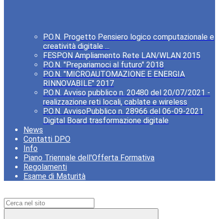
P.O.N. Progetto Pensiero logico computazionale e
creatività digitale ...
FESPON Ampliamento Rete LAN/WLAN 2015
P.O.N. "Prepariamoci al futuro" 2018
P.O.N. "MICROAUTOMAZIONE E ENERGIA
RINNOVABILE" 2017
P.O.N. Avviso pubblico n. 20480 del 20/07/2021 -
realizzazione reti locali, cablate e wireless
P.O.N. AvvisoPubblico n. 28966 del 06-09-2021
Digital Board trasformazione digitale
News
Contatti DPO
Info
Piano Triennale dell'Offerta Formativa
Regolamenti
Esame di Maturità
Campo di ricerca per le pagine del sito