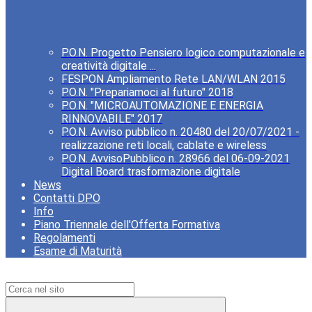
P.O.N. Progetto Pensiero logico computazionale e
creatività digitale ...
FESPON Ampliamento Rete LAN/WLAN 2015
P.O.N. "Prepariamoci al futuro" 2018
P.O.N. "MICROAUTOMAZIONE E ENERGIA
RINNOVABILE" 2017
P.O.N. Avviso pubblico n. 20480 del 20/07/2021 -
realizzazione reti locali, cablate e wireless
P.O.N. AvvisoPubblico n. 28966 del 06-09-2021
Digital Board trasformazione digitale
News
Contatti DPO
Info
Piano Triennale dell'Offerta Formativa
Regolamenti
Esame di Maturità
Campo di ricerca per le pagine del sito