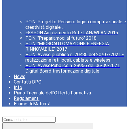
P.O.N. Progetto Pensiero logico computazionale e
creatività digitale ...
FESPON Ampliamento Rete LAN/WLAN 2015
P.O.N. "Prepariamoci al futuro" 2018
P.O.N. "MICROAUTOMAZIONE E ENERGIA
RINNOVABILE" 2017
P.O.N. Avviso pubblico n. 20480 del 20/07/2021 -
realizzazione reti locali, cablate e wireless
P.O.N. AvvisoPubblico n. 28966 del 06-09-2021
Digital Board trasformazione digitale
News
Contatti DPO
Info
Piano Triennale dell'Offerta Formativa
Regolamenti
Esame di Maturità
Campo di ricerca per le pagine del sito