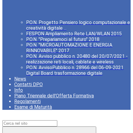
P.O.N. Progetto Pensiero logico computazionale e
creatività digitale ...
FESPON Ampliamento Rete LAN/WLAN 2015
P.O.N. "Prepariamoci al futuro" 2018
P.O.N. "MICROAUTOMAZIONE E ENERGIA
RINNOVABILE" 2017
P.O.N. Avviso pubblico n. 20480 del 20/07/2021 -
realizzazione reti locali, cablate e wireless
P.O.N. AvvisoPubblico n. 28966 del 06-09-2021
Digital Board trasformazione digitale
News
Contatti DPO
Info
Piano Triennale dell'Offerta Formativa
Regolamenti
Esame di Maturità
Campo di ricerca per le pagine del sito