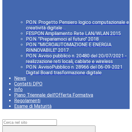
P.O.N. Progetto Pensiero logico computazionale e
creatività digitale ...
FESPON Ampliamento Rete LAN/WLAN 2015
P.O.N. "Prepariamoci al futuro" 2018
P.O.N. "MICROAUTOMAZIONE E ENERGIA
RINNOVABILE" 2017
P.O.N. Avviso pubblico n. 20480 del 20/07/2021 -
realizzazione reti locali, cablate e wireless
P.O.N. AvvisoPubblico n. 28966 del 06-09-2021
Digital Board trasformazione digitale
News
Contatti DPO
Info
Piano Triennale dell'Offerta Formativa
Regolamenti
Esame di Maturità
Campo di ricerca per le pagine del sito