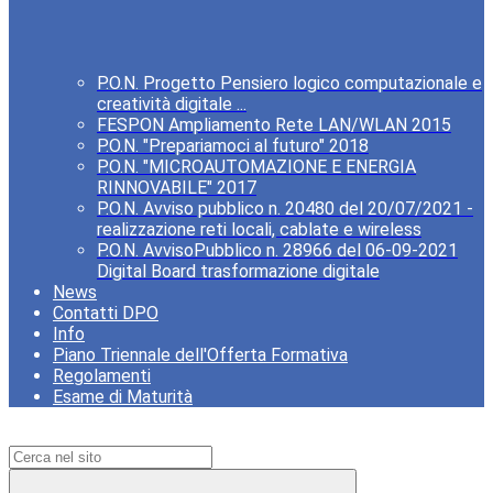
P.O.N. Progetto Pensiero logico computazionale e
creatività digitale ...
FESPON Ampliamento Rete LAN/WLAN 2015
P.O.N. "Prepariamoci al futuro" 2018
P.O.N. "MICROAUTOMAZIONE E ENERGIA
RINNOVABILE" 2017
P.O.N. Avviso pubblico n. 20480 del 20/07/2021 -
realizzazione reti locali, cablate e wireless
P.O.N. AvvisoPubblico n. 28966 del 06-09-2021
Digital Board trasformazione digitale
News
Contatti DPO
Info
Piano Triennale dell'Offerta Formativa
Regolamenti
Esame di Maturità
Campo di ricerca per le pagine del sito