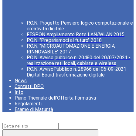
P.O.N. Progetto Pensiero logico computazionale e
creatività digitale ...
FESPON Ampliamento Rete LAN/WLAN 2015
P.O.N. "Prepariamoci al futuro" 2018
P.O.N. "MICROAUTOMAZIONE E ENERGIA
RINNOVABILE" 2017
P.O.N. Avviso pubblico n. 20480 del 20/07/2021 -
realizzazione reti locali, cablate e wireless
P.O.N. AvvisoPubblico n. 28966 del 06-09-2021
Digital Board trasformazione digitale
News
Contatti DPO
Info
Piano Triennale dell'Offerta Formativa
Regolamenti
Esame di Maturità
Campo di ricerca per le pagine del sito