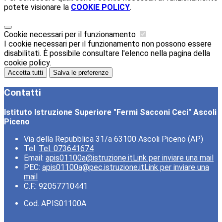
potete visionare la
COOKIE POLICY
.
Cookie necessari per il funzionamento
I cookie necessari per il funzionamento non possono essere
disabilitati. È possibile consultare l'elenco nella pagina della
cookie policy.
Accetta tutti
Salva le preferenze
Contatti
Istituto Istruzione Superiore "Fermi Sacconi Ceci" Ascoli
Piceno
Via della Repubblica 31/a 63100 Ascoli Piceno (AP)
Tel:
Tel. 073641674
Email:
apis01100a@istruzione.it
Link per inviare una mail
PEC:
apis01100a@pec.istruzione.it
Link per inviare una
mail
C.F.: 92057710441
Cod. APIS01100A