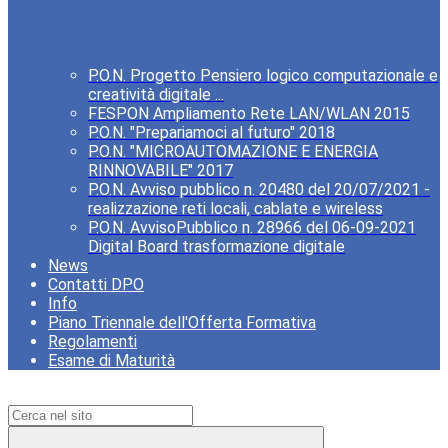
P.O.N. Progetto Pensiero logico computazionale e
creatività digitale ...
FESPON Ampliamento Rete LAN/WLAN 2015
P.O.N. "Prepariamoci al futuro" 2018
P.O.N. "MICROAUTOMAZIONE E ENERGIA
RINNOVABILE" 2017
P.O.N. Avviso pubblico n. 20480 del 20/07/2021 -
realizzazione reti locali, cablate e wireless
P.O.N. AvvisoPubblico n. 28966 del 06-09-2021
Digital Board trasformazione digitale
News
Contatti DPO
Info
Piano Triennale dell'Offerta Formativa
Regolamenti
Esame di Maturità
Campo di ricerca per le pagine del sito