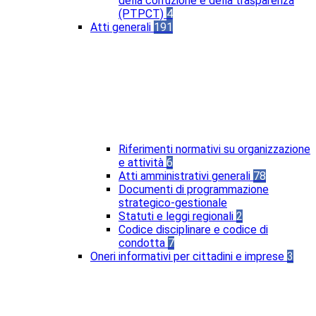
della corruzione e della trasparenza
(PTPCT)
4
Atti generali
191
Riferimenti normativi su organizzazione
e attività
6
Atti amministrativi generali
78
Documenti di programmazione
strategico-gestionale
Statuti e leggi regionali
2
Codice disciplinare e codice di
condotta
7
Oneri informativi per cittadini e imprese
3