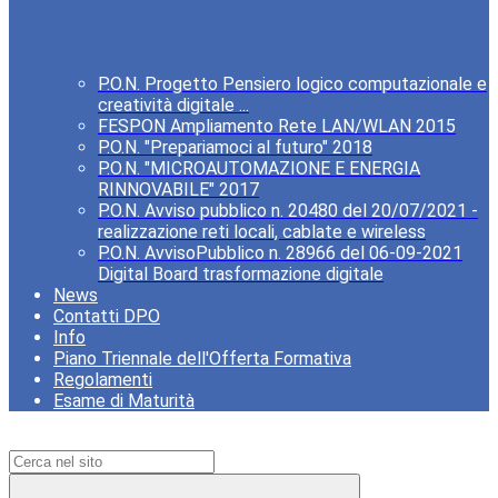
P.O.N. Progetto Pensiero logico computazionale e
creatività digitale ...
FESPON Ampliamento Rete LAN/WLAN 2015
P.O.N. "Prepariamoci al futuro" 2018
P.O.N. "MICROAUTOMAZIONE E ENERGIA
RINNOVABILE" 2017
P.O.N. Avviso pubblico n. 20480 del 20/07/2021 -
realizzazione reti locali, cablate e wireless
P.O.N. AvvisoPubblico n. 28966 del 06-09-2021
Digital Board trasformazione digitale
News
Contatti DPO
Info
Piano Triennale dell'Offerta Formativa
Regolamenti
Esame di Maturità
Campo di ricerca per le pagine del sito