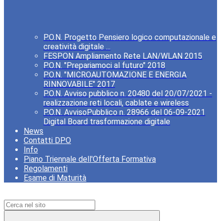
P.O.N. Progetto Pensiero logico computazionale e
creatività digitale ...
FESPON Ampliamento Rete LAN/WLAN 2015
P.O.N. "Prepariamoci al futuro" 2018
P.O.N. "MICROAUTOMAZIONE E ENERGIA
RINNOVABILE" 2017
P.O.N. Avviso pubblico n. 20480 del 20/07/2021 -
realizzazione reti locali, cablate e wireless
P.O.N. AvvisoPubblico n. 28966 del 06-09-2021
Digital Board trasformazione digitale
News
Contatti DPO
Info
Piano Triennale dell'Offerta Formativa
Regolamenti
Esame di Maturità
Campo di ricerca per le pagine del sito