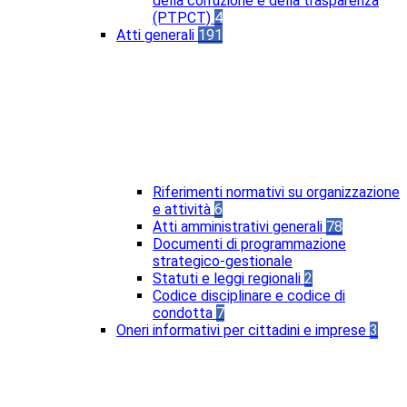
della corruzione e della trasparenza
(PTPCT)
4
Atti generali
191
Riferimenti normativi su organizzazione
e attività
6
Atti amministrativi generali
78
Documenti di programmazione
strategico-gestionale
Statuti e leggi regionali
2
Codice disciplinare e codice di
condotta
7
Oneri informativi per cittadini e imprese
3