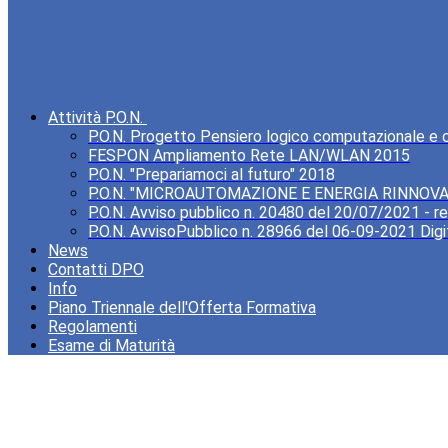
Attività P.O.N.
P.O.N. Progetto Pensiero logico computazionale e cre
FESPON Ampliamento Rete LAN/WLAN 2015
P.O.N. "Prepariamoci al futuro" 2018
P.O.N. "MICROAUTOMAZIONE E ENERGIA RINNOVA
P.O.N. Avviso pubblico n. 20480 del 20/07/2021 - rea
P.O.N. AvvisoPubblico n. 28966 del 06-09-2021 Digi
News
Contatti DPO
Info
Piano Triennale dell'Offerta Formativa
Regolamenti
Esame di Maturità